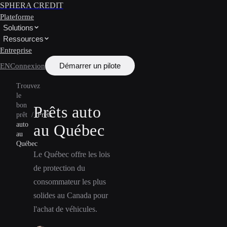
SPHERA CREDIT
Plateforme
Solutions
Ressources
Entreprise
Démarrer un pilote
EN
Connexion
Trouvez
le
bon
Prêts auto
prêt
/
Prêts
auto
au Québec
au
Québec
Le Québec offre les lois
de protection du
consommateur les plus
solides au Canada pour
l'achat de véhicules.