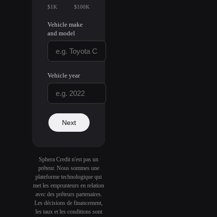
$1K
$100K
Vehicle make
and model
Vehicle year
Next
Sphera Credit n'est pas un
prêteur. Nous sommes une
plateforme technologique qui
met les emprunteurs en relation
avec des prêteurs partenaires.
Les décisions de financement,
les taux et les conditions sont