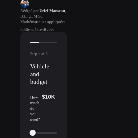
Rédigé par
Uriel Manseau
,
B.Eng., M.Sc.
Mathématiques appliquées
Publié le
:
13 avril 2026
Step
1
of
3
Vehicle
and
budget
$10K
How
much
do
you
need?