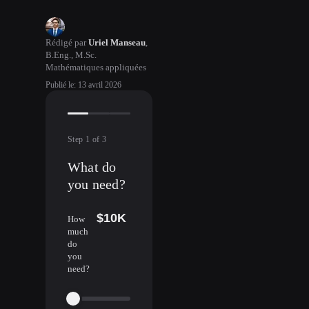
Rédigé par
Uriel Manseau
,
B.Eng., M.Sc.
Mathématiques appliquées
Publié le
:
13 avril 2026
Step
1
of
3
What do
you need?
$10K
How
much
do
you
need?