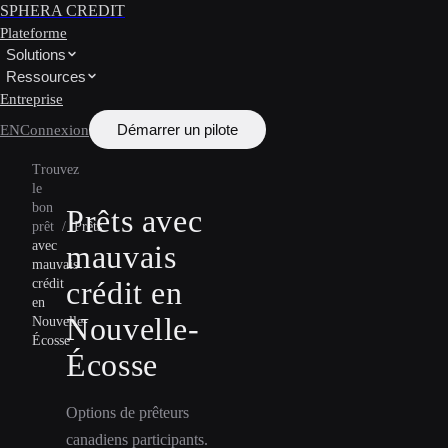
SPHERA CREDIT
Plateforme
Solutions
Ressources
Entreprise
Démarrer un pilote
EN
Connexion
Trouvez
le
bon
Prêts avec
prêt
/
Prêts
avec
mauvais
mauvais
crédit en
crédit
en
Nouvelle-
Nouvelle-
Écosse
Écosse
Options de prêteurs
canadiens participants.