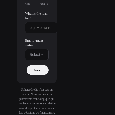
$1K
$100K
What is the loan
for?
Employment
status
Select
Next
Sphera Credit n'est pas un
prêteur. Nous sommes une
plateforme technologique qui
met les emprunteurs en relation
avec des prêteurs partenaires.
Les décisions de financement,