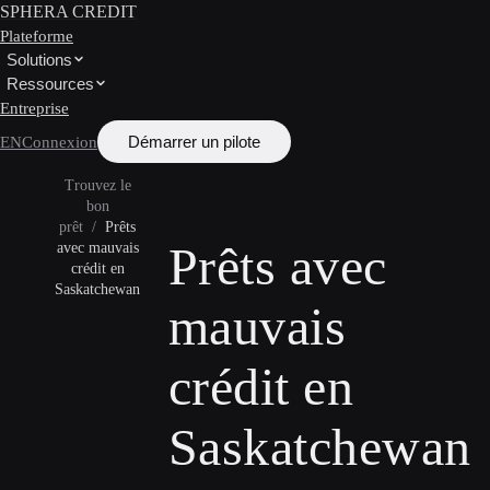
SPHERA CREDIT
Plateforme
Solutions
Ressources
Entreprise
Démarrer un pilote
EN
Connexion
Trouvez le
bon
prêt
/
Prêts
Prêts avec
avec mauvais
crédit en
Saskatchewan
mauvais
crédit en
Saskatchewan