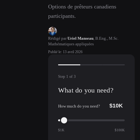
Options de prêteurs canadiens
participants.
Rédigé par
Uriel Manseau
,
B.Eng., M.Sc.
Mathématiques appliquées
Publié le
:
13 avril 2026
Step
1
of
3
What do you need?
$10K
How much do you need?
$1K
$100K