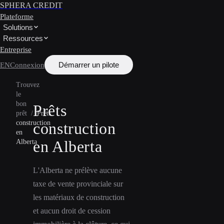
SPHERA CREDIT
Plateforme
Solutions
Ressources
Entreprise
Démarrer un pilote
EN
Connexion
Trouvez
le
bon
Prêts
prêt
/
Prêts
construction
construction
en
en Alberta
Alberta
L'Alberta ne prélève aucune
taxe de vente provinciale sur
les matériaux de construction
et aucun droit de cession