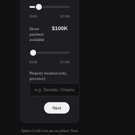
$50K
$2.0M
$100K
Down
payment
available
$10K
$1.0M
Property location (city,
province)
Next
Sphera Credit n'est pas un prêteur. Nous