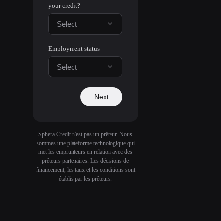
your credit?
Select
Employment status
Select
Next
Sphera Credit n'est pas un prêteur. Nous
sommes une plateforme technologique qui
met les emprunteurs en relation avec des
prêteurs partenaires. Les décisions de
financement, les taux et les conditions sont
établis par les prêteurs.