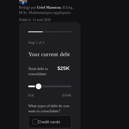
Rédigé par
Uriel Manseau
,
B.Eng.,
M.Sc. Mathématiques appliquées
Publié le
:
13 avril 2026
Step
1
of
3
Your current debt
$25K
Total debt to
consolidate
$1K
$100K
What types of debt do you
want to consolidate?
Credit cards