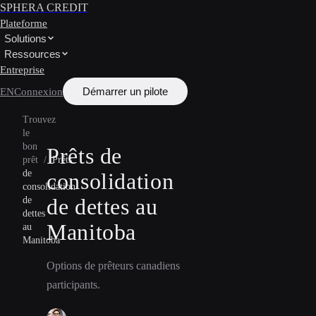
SPHERA CREDIT
Plateforme
Solutions
Ressources
Entreprise
Démarrer un pilote
EN
Connexion
Trouvez
le
bon
Prêts de
prêt
/
Prêts
de
consolidation
consolidation
de dettes au
de
dettes
Manitoba
au
Manitoba
Options de prêteurs canadiens
participants.