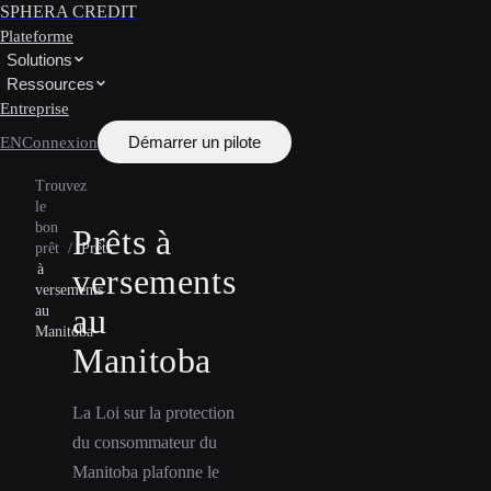
SPHERA CREDIT
Plateforme
Solutions
Ressources
Entreprise
Démarrer un pilote
EN
Connexion
Trouvez
le
bon
Prêts à
prêt
/
Prêts
à
versements
versements
au
au
Manitoba
Manitoba
La Loi sur la protection
du consommateur du
Manitoba plafonne le