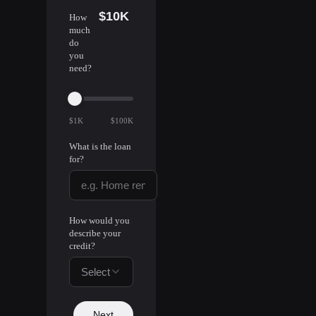
$10K
How
much
do
you
need?
$1K
$100K
What is the loan
for?
How would you
describe your
credit?
Select
Next