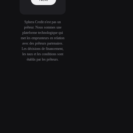
Sphera Credit n'est pas un
prêteur. Nous sommes une
plateforme technologique qui
met les emprunteurs en relation
avec des prêteurs partenaires.
Les décisions de financement,
les taux et les conditions sont
établis par les prêteurs.