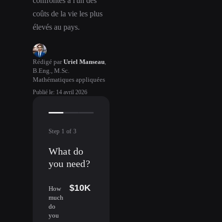
confrontés à l'un des
coûts de la vie les plus
élevés au pays.
Rédigé par
Uriel Manseau
,
B.Eng., M.Sc.
Mathématiques appliquées
Publié le
:
14 avril 2026
Step
1
of
3
What do
you need?
$10K
How
much
do
you