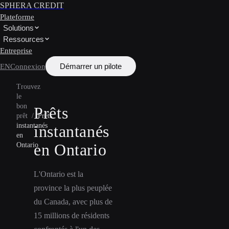
SPHERA CREDIT
Plateforme
Solutions
Ressources
Entreprise
Démarrer un pilote
EN
Connexion
Trouvez
le
bon
Prêts
prêt
/
Prêts
instantanés
instantanés
en
en Ontario
Ontario
L'Ontario est la
province la plus peuplée
du Canada, avec plus de
15 millions de résidents