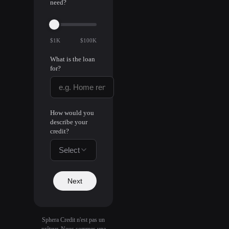
need?
$1K
$100K
What is the loan
for?
How would you
describe your
credit?
Select
Next
Sphera Credit n'est pas un
prêteur. Nous sommes une