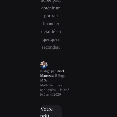
obtenir un
portrait
financier
détaillé en
quelques
secondes.
Rédigé par
Uriel
Manseau
,
B.Eng.,
M.Sc.
Mathématiques
appliquées
·
Publié
le
5 avril 2026
Votre
prêt