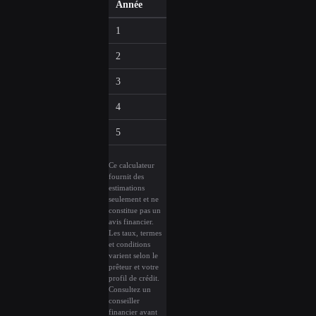
Année
Capital
Intérêts
1
$2,487
$1,249
2
$2,721
$1,016
3
$2,976
$760
4
$3,255
$481
5
$3,561
$176
Ce calculateur
fournit des
estimations
seulement et ne
constitue pas un
avis financier.
Les taux, termes
et conditions
varient selon le
prêteur et votre
profil de crédit.
Consultez un
conseiller
financier avant