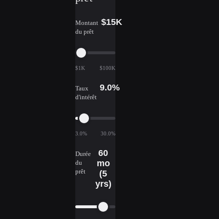
$15K
Montant
du prêt
$1K
$100K
9.0%
Taux
d'intérêt
3.0%
30.0%
60
Durée
mo
du
prêt
(5
yrs)