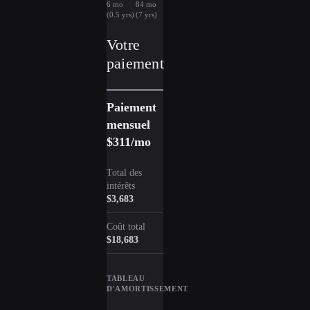
6 mo
84 mo
(0.5 yrs)
(7 yrs)
Votre
paiement
Paiement
mensuel
$311
/mo
Total des
intérêts
$3,683
Coût total
$18,683
TABLEAU
D'AMORTISSEMENT