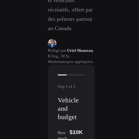
et véhicules
récréatifs, offert par
des prêteurs partout
au Canada
Rédigé par
Uriel Manseau
,
B.Eng., M.Sc.
Mathématiques appliquées
Step
1
of
3
Vehicle
and
budget
$10K
How
much