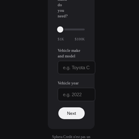
do
you
need?
$1K
$100K
Vehicle make
and model
Vehicle year
Next
Sphera Credit n'est pas un