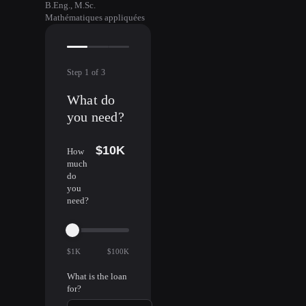
B.Eng., M.Sc.
Mathématiques appliquées
Step
1
of
3
What do
you need?
$10K
How
much
do
you
need?
$1K
$100K
What is the loan
for?