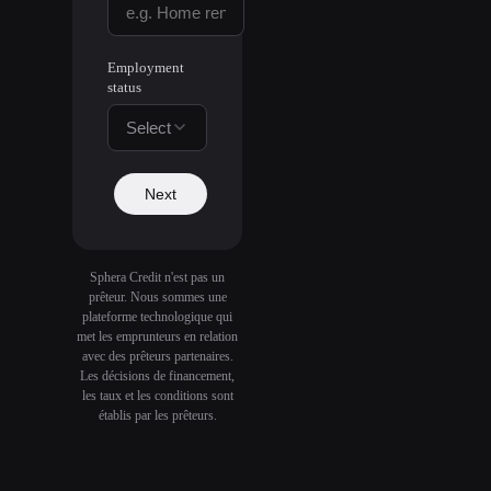
Employment
status
Select
Next
Sphera Credit n'est pas un
prêteur. Nous sommes une
plateforme technologique qui
met les emprunteurs en relation
avec des prêteurs partenaires.
Les décisions de financement,
les taux et les conditions sont
établis par les prêteurs.