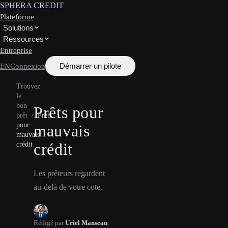
SPHERA CREDIT
Plateforme
Solutions
Ressources
Entreprise
Démarrer un pilote
EN
Connexion
Trouvez
le
bon
Prêts pour
prêt
/
Prêts
pour
mauvais
mauvais
crédit
crédit
Les prêteurs regardent
au-delà de votre cote.
Rédigé par
Uriel Manseau
,