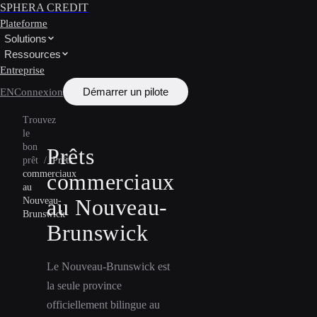
SPHERA CREDIT
Plateforme
Solutions
Ressources
Entreprise
Démarrer un pilote
EN
Connexion
Trouvez
le
bon
Prêts
prêt
/
Prêts
commerciaux
commerciaux
au
au Nouveau-
Nouveau-
Brunswick
Brunswick
Le Nouveau-Brunswick est
la seule province
officiellement bilingue au