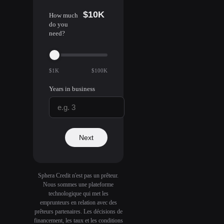
$10K
How much
do you
need?
$1K
$100K
Years in business
Next
Sphera Credit n'est pas un prêteur.
Nous sommes une plateforme
technologique qui met les
emprunteurs en relation avec des
prêteurs partenaires. Les décisions de
financement, les taux et les conditions