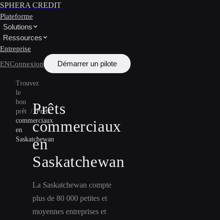
SPHERA CREDIT
Plateforme
Solutions
Ressources
Entreprise
Démarrer un pilote
EN
Connexion
Trouvez
le
bon
Prêts
prêt
/
Prêts
commerciaux
commerciaux
en
en
Saskatchewan
Saskatchewan
La Saskatchewan compte
plus de 80 000 petites et
moyennes entreprises et