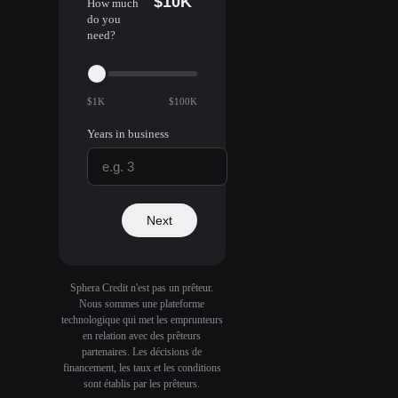
$10K
How much
do you
need?
$1K
$100K
Years in business
Next
Sphera Credit n'est pas un prêteur.
Nous sommes une plateforme
technologique qui met les emprunteurs
en relation avec des prêteurs
partenaires. Les décisions de
financement, les taux et les conditions
sont établis par les prêteurs.