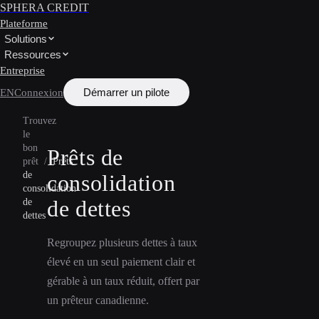
SPHERA CREDIT
Plateforme
Solutions
Ressources
Entreprise
Démarrer un pilote
EN
Connexion
Trouvez
le
bon
Prêts de
prêt
/
Prêts
de
consolidation
consolidation
de dettes
de
dettes
Regroupez plusieurs dettes à taux
élevé en un seul paiement clair et
gérable à un taux réduit, offert par
un prêteur canadienne.