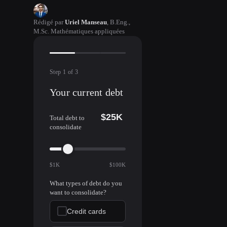
Rédigé par
Uriel Manseau
,
B.Eng.,
M.Sc. Mathématiques appliquées
Step
1
of
3
Your current debt
$25K
Total debt to
consolidate
$1K
$100K
What types of debt do you
want to consolidate?
Credit cards