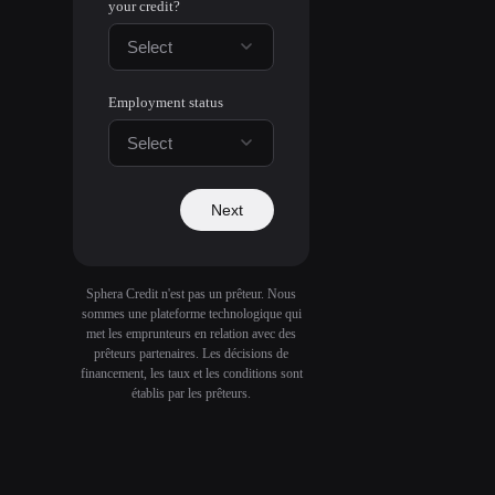
your credit?
Select
Employment status
Select
Next
Sphera Credit n'est pas un prêteur. Nous
sommes une plateforme technologique qui
met les emprunteurs en relation avec des
prêteurs partenaires. Les décisions de
financement, les taux et les conditions sont
établis par les prêteurs.