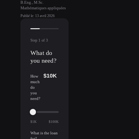
B.Eng., M.Sc.
Mathématiques appliquées
Publié le
:
13 avril 2026
Step
1
of
3
What do
you need?
$10K
How
much
do
you
need?
$1K
$100K
What is the loan
for?