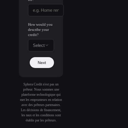
How would you
describe your
credit?
Select
Next
Sphera Credit n'est pas un
prêteur. Nous sommes une
plateforme technologique qui
met les emprunteurs en relation
avec des prêteurs partenaires.
Les décisions de financement,
les taux et les conditions sont
établis par les prêteurs.