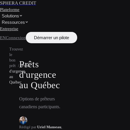
SPHERA CREDIT
Plateforme
Solutions
Ressources
Entreprise
Démarrer un pilote
EN
Connexion
Trouvez
le
bon
Prêts
prêt
/
Prêts
d'urgence
d'urgence
au
au Québec
Québec
Options de prêteurs
canadiens participants.
Rédigé par
Uriel Manseau
,