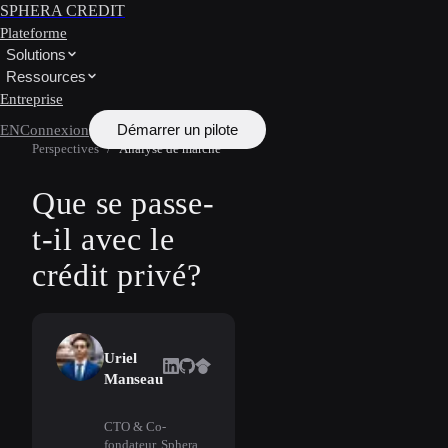
SPHERA CREDIT
Plateforme
Solutions
Ressources
Entreprise
Démarrer un pilote
EN
Connexion
Perspectives
/
Analyse de marché
Que se passe-
t-il avec le
crédit privé?
Uriel
Manseau
CTO & Co-
fondateur, Sphera