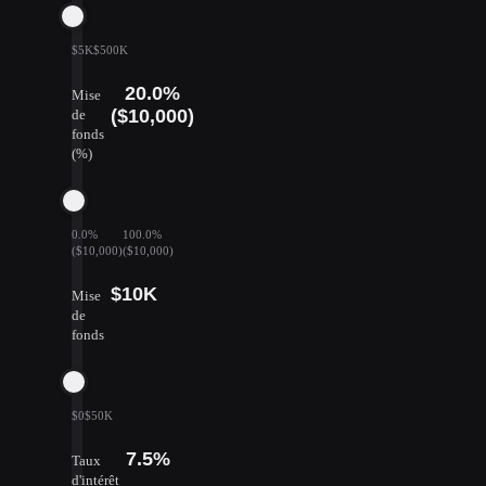
$5K
$500K
20.0%
Mise
($10,000)
de
fonds
(%)
0.0%
100.0%
($10,000)
($10,000)
$10K
Mise
de
fonds
$0
$50K
7.5%
Taux
d'intérêt