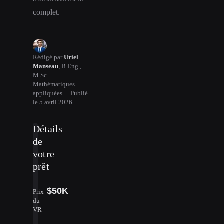
complet.
Rédigé par
Uriel
Manseau
,
B.Eng.,
M.Sc.
Mathématiques
appliquées
·
Publié
le
5 avril 2026
Détails
de
votre
prêt
$50K
Prix
du
VR