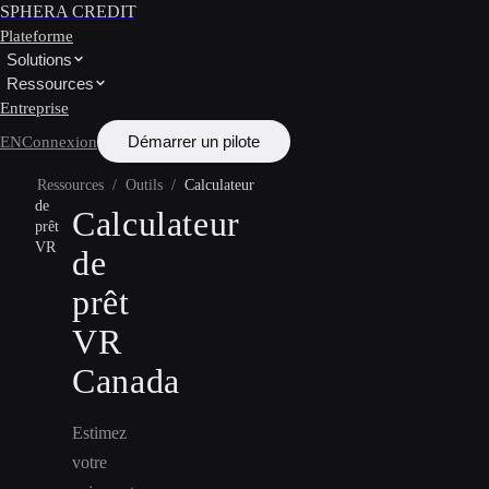
SPHERA CREDIT
Plateforme
Solutions
Ressources
Entreprise
Démarrer un pilote
EN
Connexion
Ressources
/
Outils
/
Calculateur
de
Calculateur
prêt
VR
de
prêt
VR
Canada
Estimez
votre