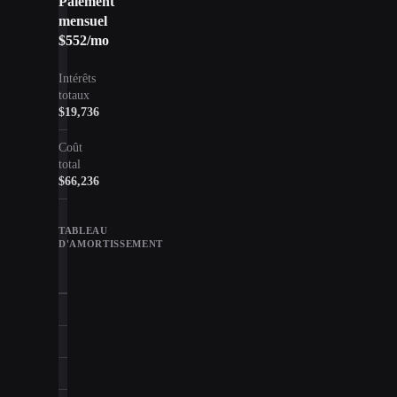
Paiement
mensuel
$552
/mo
Intérêts
totaux
$19,736
Coût
total
$66,236
TABLEAU
D'AMORTISSEMENT
Année
Capital
Intérêts
Sol
1
$3,246
$3,377
$43,2
2
$3,498
$3,125
$39,7
3
$3,770
$2,854
$35,9