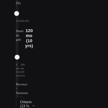
(%)
3.0%
20.0%
120
Durée
mo
du
prêt
(10
yrs)
6
240
mo
mo
(0.5
(20
yrs)
yrs)
Province
/
Territoire
Ontario
(13 %