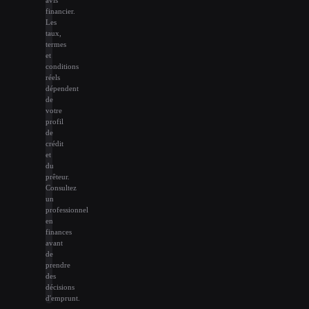
financier.
Les
taux,
termes
et
conditions
réels
dépendent
de
votre
profil
de
crédit
et
du
prêteur.
Consultez
un
professionnel
en
finances
avant
de
prendre
des
décisions
d'emprunt.