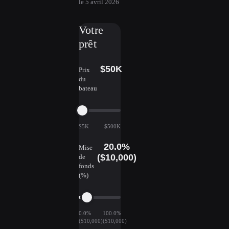
le
5 avril 2026
Votre
prêt
$50K
Prix
du
bateau
$5K
$500K
20.0%
Mise
($10,000)
de
fonds
(%)
0.0%
100.0%
($10,000)
($10,000)