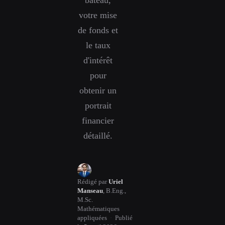
votre mise
de fonds et
le taux
d'intérêt
pour
obtenir un
portrait
financier
détaillé.
Rédigé par
Uriel
Manseau
,
B.Eng.,
M.Sc.
Mathématiques
appliquées
·
Publié