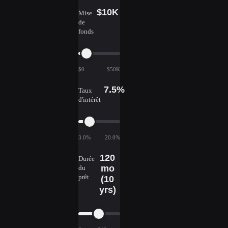
$10K
Mise
de
fonds
$0
$50K
7.5%
Taux
d'intérêt
3.0%
20.0%
120
Durée
mo
du
prêt
(10
yrs)