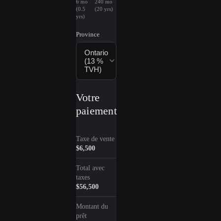
6 mo
240 mo
(0.5
(20 yrs)
yrs)
Province
Ontario
(13 %
TVH)
Votre
paiement
Taxe de vente
$6,500
Total avec
taxes
$56,500
Montant du
prêt