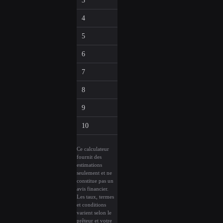
3
$3,770
$2,854
4
$4,062
$2,561
5
$4,378
$2,246
6
$4,718
$1,906
7
$5,084
$1,540
8
$5,479
$1,145
9
$5,904
$720
10
$6,362
$261
Ce calculateur
fournit des
estimations
seulement et ne
constitue pas un
avis financier.
Les taux, termes
et conditions
varient selon le
prêteur et votre