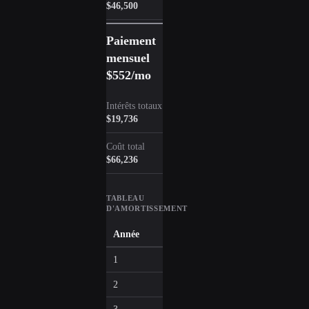
$46,500
Paiement
mensuel
$552
/mo
Intérêts totaux
$19,736
Coût total
$66,236
TABLEAU
D'AMORTISSEMENT
Année
Capital
Intérêts
1
$3,246
$3,377
2
$3,498
$3,125