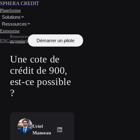
SPHERA CREDIT
Plateforme
Solutions
Ressources
Entreprise
Ressources
/
Apprendre
/
Notation
Démarrer un pilote
EN
Connexion
du crédit
Une cote de
crédit de 900,
est-ce possible
?
Uriel
Uriel Manseau
on LinkedIn
Manseau