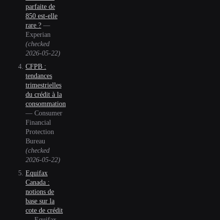
parfaite de
850 est-elle
rare ?
—
Experian
(checked
2026-05-22
)
CFPB :
tendances
trimestrielles
du crédit à la
consommation
—
Consumer
Financial
Protection
Bureau
(checked
2026-05-22
)
Equifax
Canada :
notions de
base sur la
cote de crédit
—
Equifax