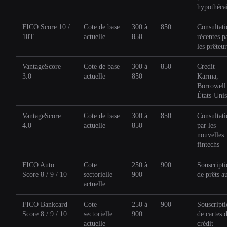
hypothéca
FICO Score 10 /
Cote de base
300 à
850
Consultati
10T
actuelle
850
récentes p
les prêteur
VantageScore
Cote de base
300 à
850
Credit
3.0
actuelle
850
Karma,
Borrowell
États-Unis
VantageScore
Cote de base
300 à
850
Consultati
4.0
actuelle
850
par les
nouvelles
fintechs
FICO Auto
Cote
250 à
900
Souscript
Score 8 / 9 / 10
sectorielle
900
de prêts a
actuelle
FICO Bankcard
Cote
250 à
900
Souscript
Score 8 / 9 / 10
sectorielle
900
de cartes 
actuelle
crédit