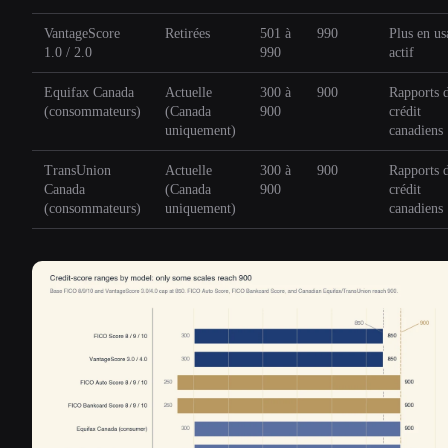
VantageScore
Retirées
501 à
990
Plus en us
1.0 / 2.0
990
actif
Equifax Canada
Actuelle
300 à
900
Rapports 
(consommateurs)
(Canada
900
crédit
uniquement)
canadiens
TransUnion
Actuelle
300 à
900
Rapports 
Canada
(Canada
900
crédit
(consommateurs)
uniquement)
canadiens