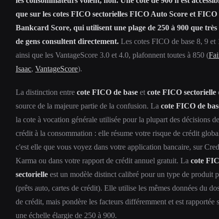
les consommateurs voient, non. Une cote de 900 n'est accessib
que sur les cotes FICO sectorielles FICO Auto Score et FICO
Bankcard Score, qui utilisent une plage de 250 à 900 que très
de gens consultent directement.
Les cotes FICO de base 8, 9 et 
ainsi que les VantageScore 3.0 et 4.0, plafonnent toutes à 850 (
Fai
Isaac
,
VantageScore
).
La distinction entre
cote FICO de base
et
cote FICO sectorielle
e
source de la majeure partie de la confusion. La
cote FICO de bas
la cote à vocation générale utilisée pour la plupart des décisions d
crédit à la consommation : elle résume votre risque de crédit global
c'est elle que vous voyez dans votre application bancaire, sur Cred
Karma ou dans votre rapport de crédit annuel gratuit. La
cote FI
sectorielle
est un modèle distinct calibré pour un type de produit p
(prêts auto, cartes de crédit). Elle utilise les mêmes données du dos
de crédit, mais pondère les facteurs différemment et est rapportée 
une échelle élargie de 250 à 900.