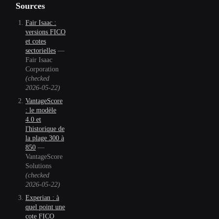
Sources
Fair Isaac :
versions FICO
et cotes
sectorielles
—
Fair Isaac
Corporation
(checked
2026-05-22
)
VantageScore
: le modèle
4.0 et
l'historique de
la plage 300 à
850
—
VantageScore
Solutions
(checked
2026-05-22
)
Experian : à
quel point une
cote FICO