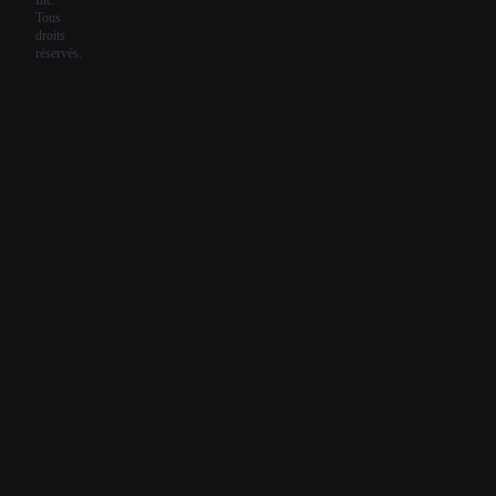
Tous
droits
réservés.