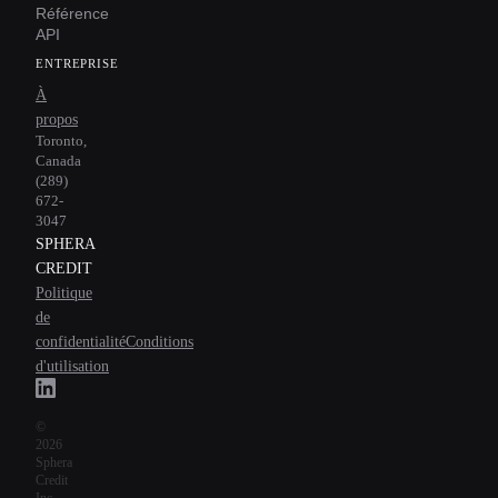
Référence
API
ENTREPRISE
À
propos
Toronto,
Canada
(289)
672-
3047
SPHERA
CREDIT
Politique
de
confidentialité
Conditions
d'utilisation
©
2026
Sphera
Credit
Inc.