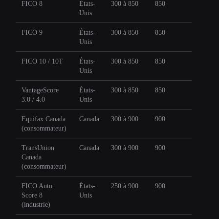
FICO 8
États-
300 à 850
850
Unis
FICO 9
États-
300 à 850
850
Unis
FICO 10 / 10T
États-
300 à 850
850
Unis
VantageScore
États-
300 à 850
850
3.0 / 4.0
Unis
Equifax Canada
Canada
300 à 900
900
(consommateur)
TransUnion
Canada
300 à 900
900
Canada
(consommateur)
FICO Auto
États-
250 à 900
900
Score 8
Unis
(industrie)