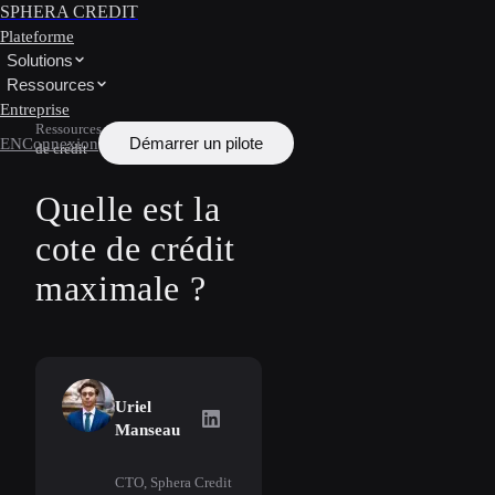
SPHERA CREDIT
Plateforme
Solutions
Ressources
Entreprise
Ressources
/
Apprendre
/
Pointage
Démarrer un pilote
EN
Connexion
de crédit
Quelle est la
cote de crédit
maximale ?
Uriel
Uriel Manseau
on LinkedIn
Manseau
CTO, Sphera Credit