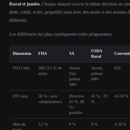
Rural et jumbo.
Chaque manuel couvre la même décision en cinq
dette, crédit, actifs, propriété) mais avec des seuils et des normes
différents.
Les différences les plus conséquentes entre programmes:
USDA
Dimension
FHA
VA
Convent
Rural
FICO min
580 (3,5 % de
Aucun
Aucun;
620
mise)
fixé;
prêteur
prêteur
640+
580+
DTI max
50 %+ avec
Directive
41 % / 29
43-50 %
compensateurs
41 %; 60
%
%+
possible
Mise de
3,5 %
0 %
0 %
3-20 %
fonds