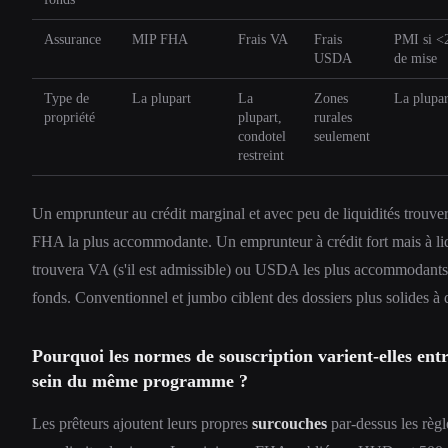
Assurance
MIP FHA
Frais VA
Frais
PMI si <
USDA
de mise
Type de
La plupart
La
Zones
La plupar
propriété
plupart,
rurales
condotel
seulement
restreint
Un emprunteur au crédit marginal et avec peu de liquidités trouver
FHA la plus accommodante. Un emprunteur à crédit fort mais à liq
trouvera VA (s'il est admissible) ou USDA les plus accommodants
fonds. Conventionnel et jumbo ciblent des dossiers plus solides à 
Pourquoi les normes de souscription varient-elles ent
sein du même programme ?
Les prêteurs ajoutent leurs propres
surcouches
par-dessus les règ