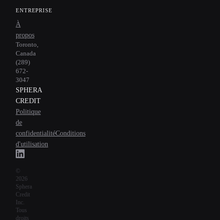
ENTREPRISE
À
propos
Toronto,
Canada
(289)
672-
3047
SPHERA
CREDIT
Politique
de
confidentialité
Conditions
d'utilisation
©
2026
Sphera
Credit
Inc.
Tous
droits