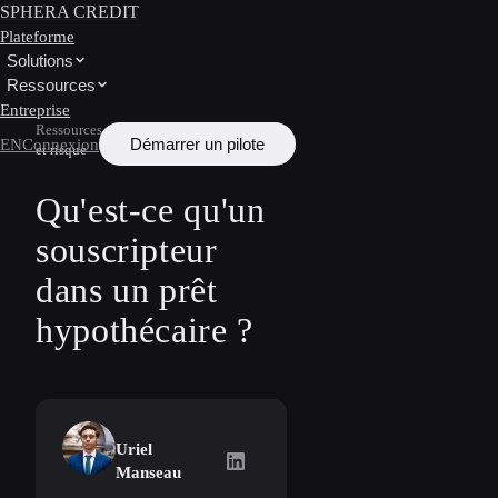
SPHERA CREDIT
Plateforme
Solutions
Ressources
Entreprise
Ressources
/
Apprendre
/
Souscription
Démarrer un pilote
EN
Connexion
et risque
Qu'est-ce qu'un
souscripteur
dans un prêt
hypothécaire ?
Uriel
Uriel Manseau
on LinkedIn
Manseau