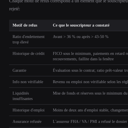
Chaque motif de refus correspond à un élément que le souscripteur 
rejeté:
Motif de refus
Ce que le souscripteur a constaté
Ratio d'endettement
Avant > 36 % ou après > 43-50 %
trop élevé
Historique de crédit
FICO sous le minimum, paiements en retard ré
recouvrements, faillite dans la fenêtre
Garantie
Évaluation sous le contrat; ratio prêt-valeur tr
Info non vérifiable
Revenu ou emploi non vérifiable selon les rè
Liquidités
Mise de fonds et réserves sous le minimum d
insuffisantes
Historique d'emploi
Moins de deux ans d'emploi stable, changemen
Assurance refusée
L'assureur FHA / VA / PMI a refusé le dossier