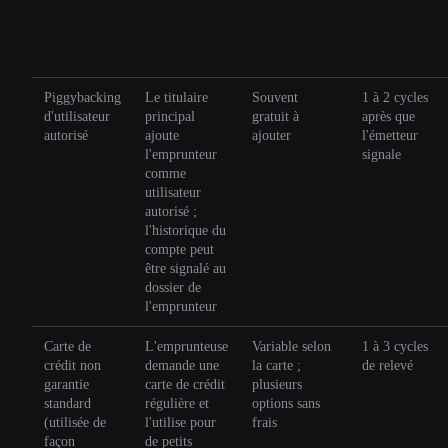
Piggybacking
Le titulaire
Souvent
1 à 2 cycles
d'utilisateur
principal
gratuit à
après que
autorisé
ajoute
ajouter
l'émetteur
l'emprunteur
signale
comme
utilisateur
autorisé ;
l'historique du
compte peut
être signalé au
dossier de
l'emprunteur
Carte de
L'emprunteuse
Variable selon
1 à 3 cycles
crédit non
demande une
la carte ;
de relevé
garantie
carte de crédit
plusieurs
standard
régulière et
options sans
(utilisée de
l'utilise pour
frais
façon
de petits