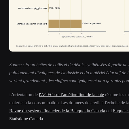
Source : Fourchettes de coûts et de délais synthétisées à partir de
publiquement divulguées de l'industrie et du matériel éducatif de 
varient grandement ; les chiffres sont typiques et non garantis pou
L'orientation de
l'ACFC sur l'amélioration de la cote
résume les mê
matériel à la consommation. Les données de crédit à l'échelle de la
Revue du système financier de la Banque du Canada
et l'
Enquête s
Statistique Canada
.