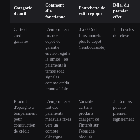
Comment
Délai du
Catégorie
Fourchette de
elle
premier
d'outil
coût typique
fonctionne
effet
Carte de
L'emprunteur
0 à 60 $ de
1 à 3 cycles
crédit
finance un
frais annuels,
de relevé
garantie
dépôt de
plus le dépôt
garantie
(remboursable)
environ égal à
la limite ; les
paiements à
temps sont
signalés
comme crédit
renouvelable
Produit
L'emprunteuse
Variable ;
3 à 6 mois
d'épargne à
fait des
certains
pour le
tempérament
paiements
produits
premier
pour
mensuels fixes
chargent de
signalement
construction
vers un
l'intérêt sur
de crédit
compte
l'épargne
d'épargne
bloquée