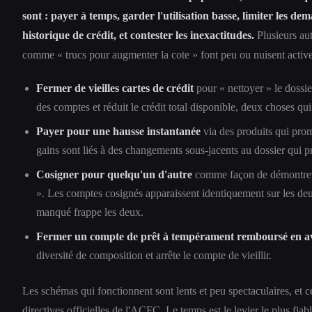
sont : payer à temps, garder l'utilisation basse, limiter les de
historique de crédit, et contester les inexactitudes.
Plusieurs aut
comme « trucs pour augmenter la cote » font peu ou nuisent activ
Fermer de vieilles cartes de crédit
pour « nettoyer » le dossie
des comptes et réduit le crédit total disponible, deux choses qui 
Payer pour une hausse instantanée
via des produits qui prom
gains sont liés à des changements sous-jacents au dossier qui pr
Cosigner pour quelqu'un d'autre
comme façon de démontrer 
». Les comptes cosignés apparaissent identiquement sur les deu
manqué frappe les deux.
Fermer un compte de prêt à tempérament remboursé en a
diversité de composition et arrête le compte de vieillir.
Les schémas qui fonctionnent sont lents et peu spectaculaires, et c
directives officielles de l'ACFC. Le temps est le levier le plus fiabl