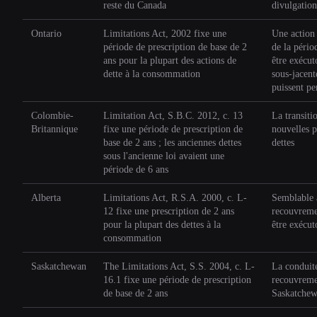
reste du Canada
divulgation
Ontario
Limitations Act, 2002 fixe une
Une action
période de prescription de base de 2
de la pério
ans pour la plupart des actions de
être exécut
dette à la consommation
sous-jacent
puissent per
Colombie-
Limitation Act, S.B.C. 2012, c. 13
La transiti
Britannique
fixe une période de prescription de
nouvelles p
base de 2 ans ; les anciennes dettes
dettes
sous l'ancienne loi avaient une
période de 6 ans
Alberta
Limitations Act, R.S.A. 2000, c. L-
Semblable à
12 fixe une prescription de 2 ans
recouvreme
pour la plupart des dettes à la
être exécut
consommation
Saskatchewan
The Limitations Act, S.S. 2004, c. L-
La conduite
16.1 fixe une période de prescription
recouvremen
de base de 2 ans
Saskatchew