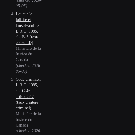
(checked
2026-
05-05
)
Loi sur la
faillite et
l'insolvabilité,
L.R.C. 1985,
ch. B-3 (texte
consolidé)
—
Ministère de la
Justice du
Canada
(checked
2026-
05-05
)
Code criminel,
L.R.C. 1985,
ch. C-46,
article 347
(taux d'intérêt
criminel)
—
Ministère de la
Justice du
Canada
(checked
2026-