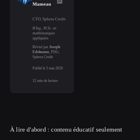
Uriel Manseau
on LinkedIn
Manseau
CTO, Sphera Credit
B.Ing., M.Sc. en
mathématiques
appliquées
Révisé par
Joseph
Edelmann
, PDG,
Sphera Credit
Publié le
5 mai 2026
12
min de lecture
À lire d'abord : contenu éducatif seulement