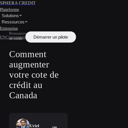
SPHERA CREDIT
Plateforme
Solutions
Ressources
Entreprise
Ressources
/
Apprendre
/
Pointage
Démarrer un pilote
EN
Connexion
de crédit
Comment
augmenter
votre cote de
crédit au
Canada
Uriel