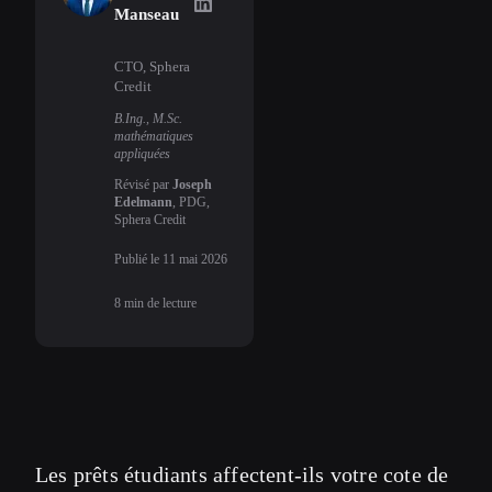
Uriel Manseau
on LinkedIn
Manseau
CTO, Sphera
Credit
B.Ing., M.Sc.
mathématiques
appliquées
Révisé par
Joseph
Edelmann
, PDG,
Sphera Credit
Publié le
11 mai 2026
8
min de lecture
Les prêts étudiants affectent-ils votre cote de