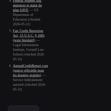
Federal Student Aid:
annonces et statut du
plan SAVE
—
US
Department of
Education
(checked
2026-05-11
)
Fair Credit Reporting
Act, 15 U.S.C. § 1681
(texte législatif)
—
Legal Information
Institute, Cornell Law
School
(checked
2026-
05-11
)
AnnualCreditReport.com
(source officielle pour
les dossiers gratuits)
—
Service fédéralement
autorisé
(checked
2026-
05-11
)