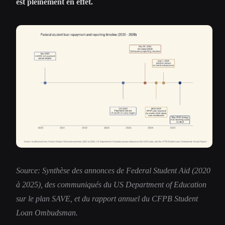
est pleinement en effet.
Source: Synthèse des annonces de Federal Student Aid (2020
à 2025), des communiqués du US Department of Education
sur le plan SAVE, et du rapport annuel du CFPB Student
Loan Ombudsman.