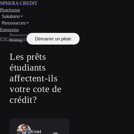
SPHERA CREDIT
Plateforme
Solutions
Ressources
Entreprise
Ressources
/
Apprendre
/
Credit
Démarrer un pilote
EN
Connexion
Scoring
Les prêts
étudiants
affectent-ils
votre cote de
crédit?
Uriel