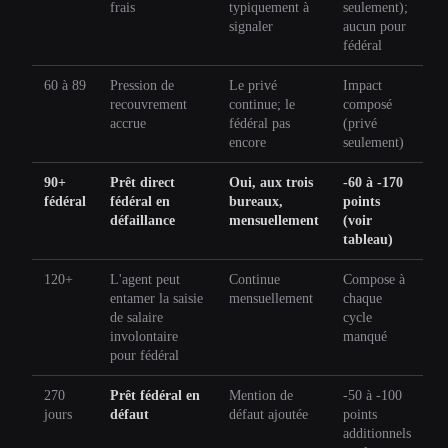
frais
typiquement à
seulement);
signaler
aucun pour
fédéral
60 à 89
Pression de
Le privé
Impact
recouvrement
continue; le
composé
accrue
fédéral pas
(privé
encore
seulement)
90+
Prêt direct
Oui, aux trois
-60 à -170
fédéral
fédéral en
bureaux,
points
défaillance
mensuellement
(voir
tableau)
120+
L'agent peut
Continue
Compose à
entamer la saisie
mensuellement
chaque
de salaire
cycle
involontaire
manqué
pour fédéral
270
Prêt fédéral en
Mention de
-50 à -100
jours
défaut
défaut ajoutée
points
additionnels