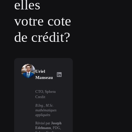
elles
votre cote
de crédit?
Uriel
Uriel Manseau
on LinkedIn
Manseau
CTO, Sphera
Credit
B.Ing., M.Sc.
mathématiques
appliquées
Révisé par
Joseph
Edelmann
, PDG,