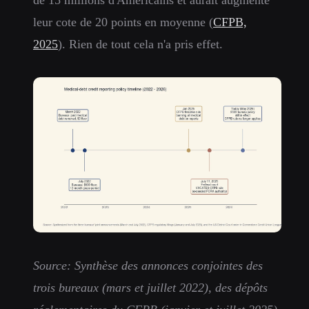
leur cote de 20 points en moyenne (
CFPB,
2025
). Rien de tout cela n'a pris effet.
Source: Synthèse des annonces conjointes des
trois bureaux (mars et juillet 2022), des dépôts