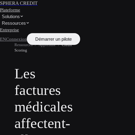
SPHERA CREDIT
Plateforme
Solutions
Ressources
Entreprise
Démarrer un pilote
EN
Connexion
Ressources
/
Apprendre
/
Credit
Scoring
Les
factures
médicales
affectent-