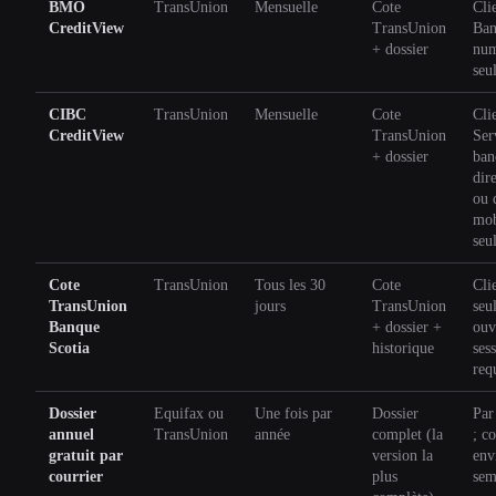
BMO
TransUnion
Mensuelle
Cote
Cli
CreditView
TransUnion
Ban
+ dossier
num
seu
CIBC
TransUnion
Mensuelle
Cote
Cli
CreditView
TransUnion
Ser
+ dossier
ban
dir
ou 
mob
seu
Cote
TransUnion
Tous les 30
Cote
Cli
TransUnion
jours
TransUnion
seu
Banque
+ dossier +
ouv
Scotia
historique
ses
req
Dossier
Equifax ou
Une fois par
Dossier
Par
annuel
TransUnion
année
complet (la
; c
gratuit par
version la
env
courrier
plus
sem