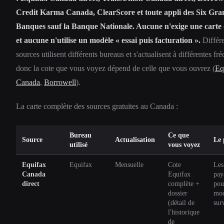
Credit Karma Canada, ClearScore et toute appli des Six Gra
Banques sauf la Banque Nationale. Aucune n'exige une carte 
et aucune n'utilise un modèle « essai puis facturation ».
Différ
sources utilisent différents bureaus et s'actualisent à différentes fr
donc la cote que vous voyez dépend de celle que vous ouvrez (
Eq
Canada
,
Borrowell
).
La carte complète des sources gratuites au Canada :
Bureau
Ce que
Source
Actualisation
Le 
utilisé
vous voyez
Equifax
Equifax
Mensuelle
Cote
Les
Canada
Equifax
pay
direct
complète +
pou
dossier
mod
(détail de
sur
l'historique
de