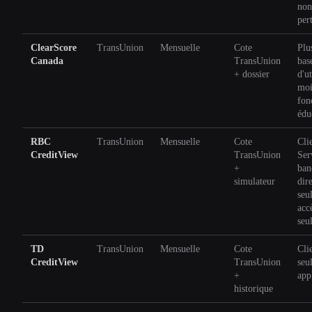
non
per
ClearScore
TransUnion
Mensuelle
Cote
Plu
Canada
TransUnion
bas
+ dossier
d'ut
moi
fon
édu
RBC
TransUnion
Mensuelle
Cote
Cli
CreditView
TransUnion
Ser
+
ban
simulateur
dir
seu
acc
seu
TD
TransUnion
Mensuelle
Cote
Cli
CreditView
TransUnion
seu
+
app
historique