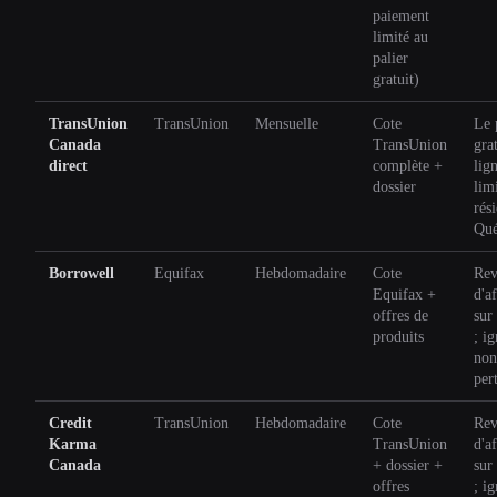
paiement
limité au
palier
gratuit)
TransUnion
TransUnion
Mensuelle
Cote
Le 
Canada
TransUnion
gra
direct
complète +
lig
dossier
lim
rés
Qué
Borrowell
Equifax
Hebdomadaire
Cote
Rev
Equifax +
d'af
offres de
sur 
produits
; ig
non
per
Credit
TransUnion
Hebdomadaire
Cote
Rev
Karma
TransUnion
d'af
Canada
+ dossier +
sur 
offres
; ig