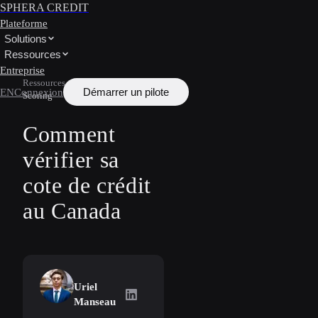
SPHERA CREDIT
Plateforme
Solutions
Ressources
Entreprise
Ressources
/
Apprendre
/
Credit
Démarrer un pilote
EN
Connexion
Scoring
Comment
vérifier sa
cote de crédit
au Canada
Uriel
Uriel Manseau
on LinkedIn
Manseau