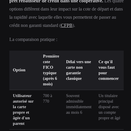
prêt rebâtisseur de crédit dans une coopérative.
Les quatre
options diffèrent dans leur impact sur la cote de départ et dans
la rapidité avec laquelle elles vous permettent de passer au
crédit non garanti standard (
CFPB
).
La comparaison pratique :
Première
cote
Délai vers une
Ce qu'il
FICO
carte non
vous faut
Option
typique
garantie
pour
(après 6
classique
commencer
mois)
Utilisateur
700 à
Souvent
Un titulaire
autorisé sur
770
admissible
principal
la carte
immédiatement
disposé avec
propre et
au mois 6
un compte
âgée d'un
propre et âgé
parent