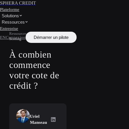
SPHERA CREDIT
Plateforme
Solutions
Ressources
Entreprise
Ressources
/
Apprendre
/
Credit
Démarrer un pilote
EN
Connexion
Scoring
À combien
commence
votre cote de
crédit ?
Uriel
Uriel Manseau
on LinkedIn
Manseau