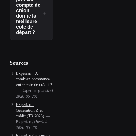
compte de
crédit
+
donne la
meilleure
cote de
départ ?
Sources
Experian : À
combien commence
votre cote de crédit ?
—
Experian
(checked
2026-05-20
)
Experian :
Génération Z et
crédit (T3 2023)
—
Experian
(checked
2026-05-20
)
Experian Consumer