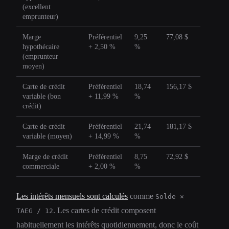
(excellent
emprunteur)
Marge
Préférentiel
9,25
77,08 $
hypothécaire
+ 2,50 %
%
(emprunteur
moyen)
Carte de crédit
Préférentiel
18,74
156,17 $
variable (bon
+ 11,99 %
%
crédit)
Carte de crédit
Préférentiel
21,74
181,17 $
variable (moyen)
+ 14,99 %
%
Marge de crédit
Préférentiel
8,75
72,92 $
commerciale
+ 2,00 %
%
Les intérêts mensuels sont calculés
comme
Solde ×
. Les cartes de crédit composent
TAEG / 12
habituellement les intérêts quotidiennement, donc le coût