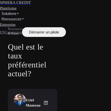
SPHERA CREDIT
Plateforme
Solutions
Ressources
Entreprise
Ressources
/
Apprendre
/
Interest
Démarrer un pilote
EN
Connexion
& Rates
Quel est le
taux
préférentiel
actuel?
Uriel
Uriel Manseau
on LinkedIn
Manseau