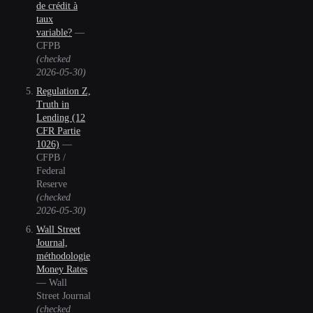
de crédit à
taux
variable?
—
CFPB
(checked
2026-05-30
)
Regulation Z,
Truth in
Lending (12
CFR Partie
1026)
—
CFPB /
Federal
Reserve
(checked
2026-05-30
)
Wall Street
Journal,
méthodologie
Money Rates
—
Wall
Street Journal
(checked