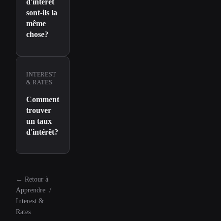
d'intérêt
sont-ils la
même
chose?
INTEREST
& RATES
Comment
trouver
un taux
d'intérêt?
←
Retour à
Apprendre
/
Interest &
Rates