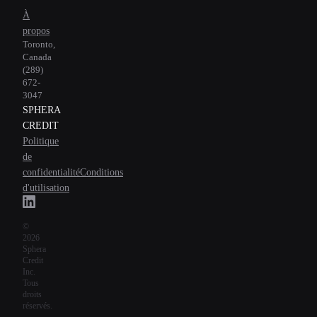
À
propos
Toronto,
Canada
(289)
672-
3047
SPHERA
CREDIT
Politique
de
confidentialité
Conditions
d'utilisation
©
2026
Sphera
Credit
Inc.
Tous
droits
réservés.