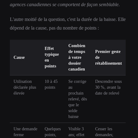
agences canadiennes se comportent de façon semblable.
L'autre moitié de la question, c'est la durée de la baisse. Elle
dépend de la cause, pas du nombre de points :
Combien
Effet
de temps
Premier geste
typique
Cause
à votre
de
en
dossier
rétablissement
points
canadien
Utilisation
10 à 45
Se corrige
Descendre sous
déclarée plus
points
au
30 %, avant la
élevée
prochain
date de relevé
relevé, dès
que le
solde
baisse
Une demande
Quelques
Visible 3
Cesser les
ferme
points,
ans; effet
demandes;