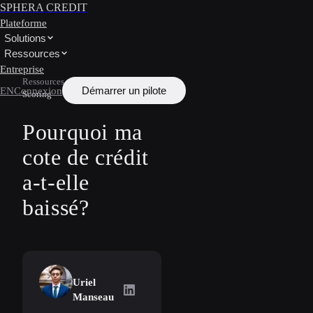
SPHERA CREDIT
Plateforme
Solutions
Ressources
Entreprise
Ressources
/
Apprendre
/
Credit
Démarrer un pilote
EN
Connexion
Scoring
Pourquoi ma
cote de crédit
a-t-elle
baissé?
Uriel
Uriel Manseau
on LinkedIn
Manseau