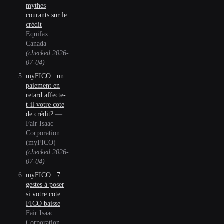
mythes
courants sur le
crédit
—
Equifax
Canada
(checked
2026-
07-04
)
myFICO : un
paiement en
retard affecte-
t-il votre cote
de crédit?
—
Fair Isaac
Corporation
(myFICO)
(checked
2026-
07-04
)
myFICO : 7
gestes à poser
si votre cote
FICO baisse
—
Fair Isaac
Corporation