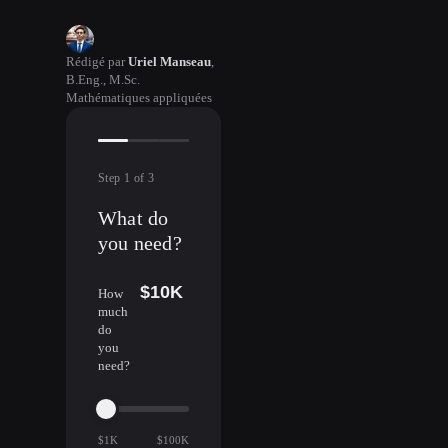
Rédigé par
Uriel Manseau
,
B.Eng., M.Sc.
Mathématiques appliquées
Step
1
of
3
What do
you need?
$10K
How
much
do
you
need?
$1K
$100K