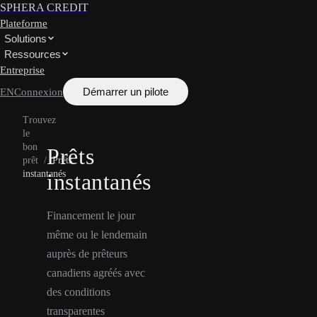
SPHERA CREDIT
Plateforme
Solutions
Ressources
Entreprise
Démarrer un pilote
EN
Connexion
Trouvez
le
bon
Prêts
prêt
/
Prêts
instantanés
instantanés
Financement le jour
même ou le lendemain
auprès de prêteurs
canadiens agréés avec
des conditions
transparentes