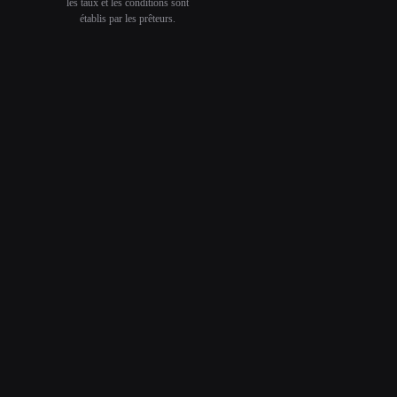
les taux et les conditions sont
établis par les prêteurs.