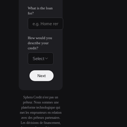
What is the loan
for?
How would you
describe your
credit?
Select
Next
Sphera Credit n'est pas un
prêteur. Nous sommes une
plateforme technologique qui
met les emprunteurs en relation
avec des prêteurs partenaires.
Les décisions de financement,