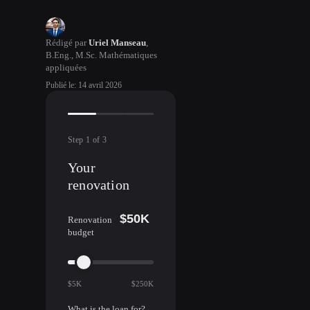
Rédigé par
Uriel Manseau
,
B.Eng., M.Sc. Mathématiques
appliquées
Publié le
:
14 avril 2026
Step
1
of
3
Your
renovation
$50K
Renovation
budget
$5K
$250K
What is the loan for?