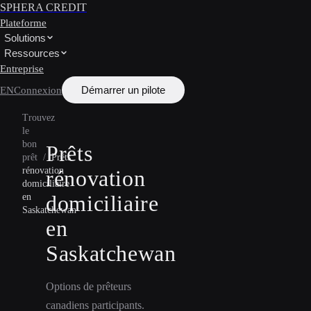
SPHERA CREDIT
Plateforme
Solutions
Ressources
Entreprise
Démarrer un pilote
EN
Connexion
Trouvez
le
bon
Prêts
prêt
/
Prêts
rénovation
rénovation
domiciliaire
domiciliaire
en
Saskatchewan
en
Saskatchewan
Options de prêteurs
canadiens participants.