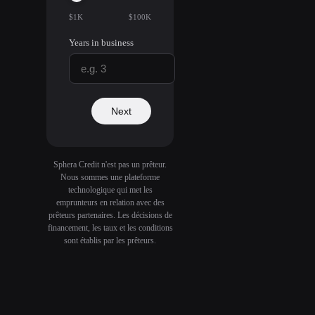
$1K
$100K
Years in business
Next
Sphera Credit n'est pas un prêteur.
Nous sommes une plateforme
technologique qui met les
emprunteurs en relation avec des
prêteurs partenaires. Les décisions de
financement, les taux et les conditions
sont établis par les prêteurs.