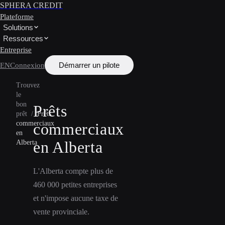
SPHERA CREDIT
Plateforme
Solutions
Ressources
Entreprise
Démarrer un pilote
EN
Connexion
Trouvez
le
bon
Prêts
prêt
/
Prêts
commerciaux
commerciaux
en
en Alberta
Alberta
L'Alberta compte plus de
460 000 petites entreprises
et n'impose aucune taxe de
vente provinciale.